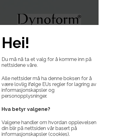
Hei!
Du må nå ta et valg for å komme inn på
nettsidene våre.
Bærekraft og
Alle nettsider må ha denne boksen for å
være lovlig ifølge EUs regler for lagring av
miljø
informasjonskapsler og
personopplysninger.
Hva betyr valgene?
Bærekraftsrapport
Valgene handler om hvordan opplevelsen
Dynoform® er et varemerke under
din blir på nettsiden vår basert på
Sykkylven Stål, som også står for
informasjonskapsler (cookies).