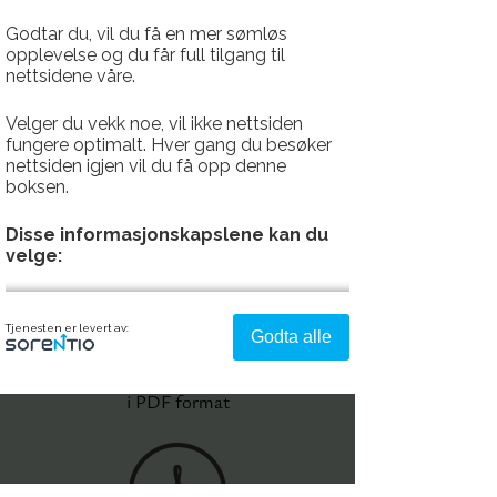
produksjonen av våre utemøbler. Som
en naturlig del av vårt ansvar mot en
Godtar du, vil du få en mer sømløs
opplevelse og du får full tilgang til
bærekraftig framtid, har vi utarbeidet
nettsidene våre.
vår første bærekraftsrapport. Denne
rapporten reflekterer vårt arbeid per i
Velger du vekk noe, vil ikke nettsiden
dag, og fokuseres på bærekraftsarbeid
fungere optimalt. Hver gang du besøker
nettsiden igjen vil du få opp denne
og hvordan vi kan bidra til et bedre
boksen.
miljø for planeten vår fremover.
Disse informasjonskapslene kan du
velge:
Strengt nødvendig - denne er alltid
Tjenesten er levert av:
Godta alle
på
Last ned vår bærekraftsrapport
Denne aktiverer helt grunnleggende
i PDF format
funksjonalitet som språk, sted og handlekurv.
Analyse og ytelse