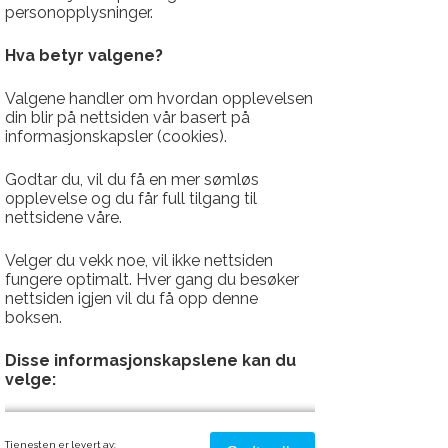
personopplysninger.
Hva betyr valgene?
Valgene handler om hvordan opplevelsen
ario urban
din blir på nettsiden vår basert på
informasjonskapsler (cookies).
Bord 105
Godtar du, vil du få en mer sømløs
opplevelse og du får full tilgang til
nettsidene våre.
Velger du vekk noe, vil ikke nettsiden
fungere optimalt. Hver gang du besøker
nettsiden igjen vil du få opp denne
boksen.
Disse informasjonskapslene kan du
velge:
Strengt nødvendig - denne er alltid
Tjenesten er levert av: