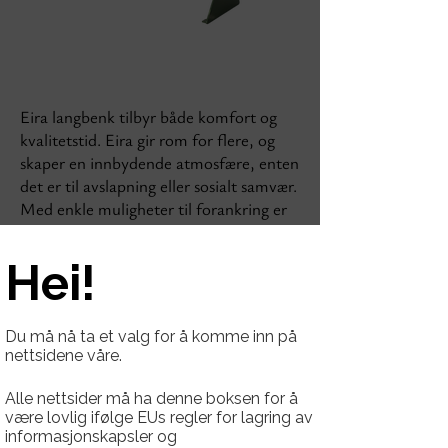
Eira langbenk tilbyr både komfort og
kvalitetstid. Eira gir rom for flere, og
skaper en innbydende atmosfære, enten
det er til avslapning eller sosialt samvær.
Med enkle muligheter til forankring er
møblene også sikre i alle miljøer.
Hei!
Se andre benk modeller fra Eira:
Eira Langbenk 220
Du må nå ta et valg for å komme inn på
nettsidene våre.
Alle nettsider må ha denne boksen for å
Fakta
være lovlig ifølge EUs regler for lagring av
informasjonskapsler og