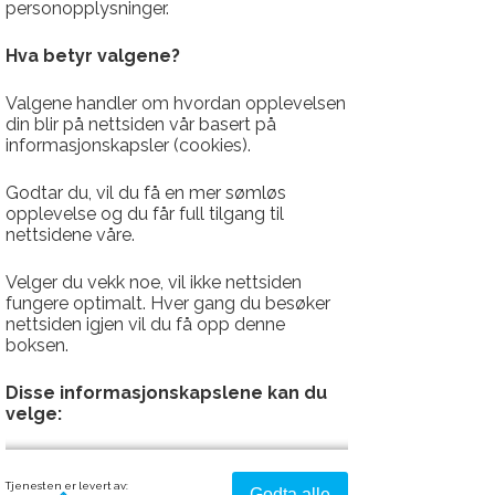
Sittehøyde: 45 cm
personopplysninger.
Sittedybde: 41 cm
Bredde: 180 cm
Hva betyr valgene?
Valgene handler om hvordan opplevelsen
Designer: Jarle Slyngstad
din blir på nettsiden vår basert på
informasjonskapsler (cookies).
Norsk furu
- levende farger
Produsert i norsk vannfast limtre i furu
Godtar du, vil du få en mer sømløs
opplevelse og du får full tilgang til
fra Norsk Limtre, tilskjært hos Møbeltre
nettsidene våre.
AS og impregnert i Royal Klar linolje
hos Alvdal Skurlag.
Velger du vekk noe, vil ikke nettsiden
fungere optimalt. Hver gang du besøker
nettsiden igjen vil du få opp denne
Over tid vil treverket blekes av vær og
boksen.
vind, fra en grønnlig brun farge til at
treverket over tid vil gråne.
Disse informasjonskapslene kan du
velge:
Alt treverk er avrundet i kantene for
fine og naturlige overganger. Dette
Strengt nødvendig - denne er alltid
Tjenesten er levert av:
Godta alle