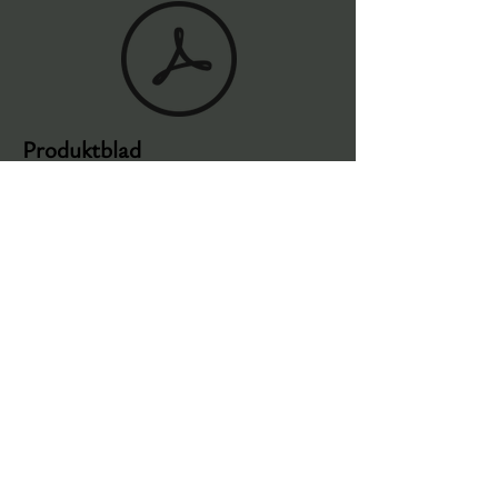
Bekreft valg
Produktblad
Fargekart