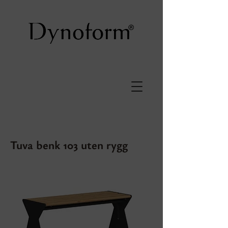
Tuva benk 103 uten rygg