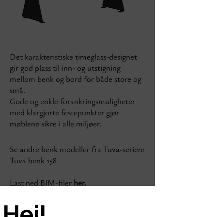
Det karakteristiske timeglass-designet
gir god plass til inn- og utstigning
mellom benk og bord for både store og
små.
Gode og enkle forankringsmuligheter
med klargjorte festepunkter gjør
møblene sikre i alle miljøer.
Se andre benk modeller fra Tuva-serien:
Tuva benk 158
Last ned BIM-filer
her.
Hei!