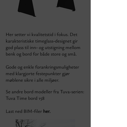
Her setter vi kvalitetstid i fokus. Det
karakteristiske timeglass-designet gir
god plass til inn- og utstigning mellom
benk og bord for både store og små.
Gode og enkle forankringsmuligheter
med klargjorte festepunkter gjør
møblene sikre i alle miljøer.
Se andre bord modeller fra Tuva-serien:
Tuva Time bord 158
Last ned BIM-filer
her.